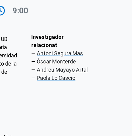
9:00
Investigador
, UB
relacionat
ria
Antoni Segura Mas
ersidad
Òscar Monterde
o de la
Andreu Mayayo Artal
d de
Paola Lo Cascio