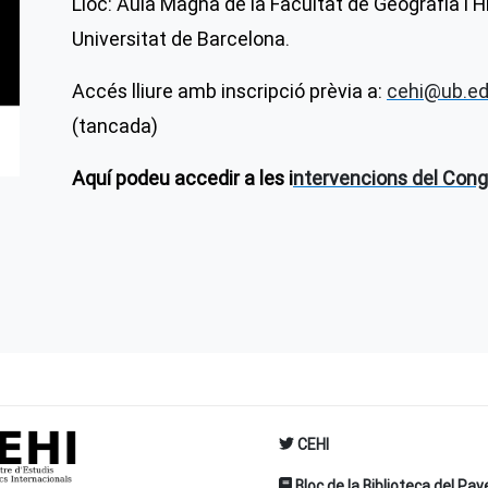
Lloc: Aula Magna de la Facultat de Geografia i Hi
Universitat de Barcelona.
Accés lliure amb inscripció prèvia a:
cehi@ub.e
(tancada)
Aquí podeu accedir a les i
ntervencions del Cong
CEHI
Bloc de la Biblioteca del Pav