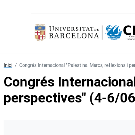
Vés al contingut
Inici
Congrés Internacional "Palestina. Marcs, reflexions i p
Congrés Internacional 
perspectives" (4-6/0