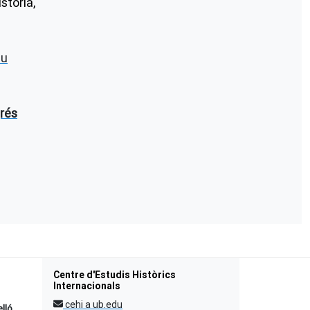
stòria,
du
rés
Centre d'Estudis Històrics
Internacionals
cehi a ub.edu
elló