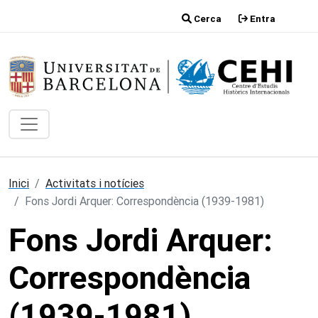
Vés al contingut
Cerca
Entra
Inici
Activitats i notícies
Fons Jordi Arquer: Correspondència (1939-1981)
Fons Jordi Arquer:
Correspondència
(1939-1981)