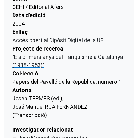
CEHI / Editorial Afers
Data d'edició
2004
Enllaç
Accés obert al Dipòsit Digital de la UB
Projecte de recerca
"Els primers anys del franquisme a Catalunya
(1938-1953)"
Col·lecció
Papers del Pavelló de la República, número 1
Autoria
Josep TERMES (ed.)
José Manuel RÚA FERNÁNDEZ
(Transcripció)
Investigador relacionat
José Manuel Rúa Fernández